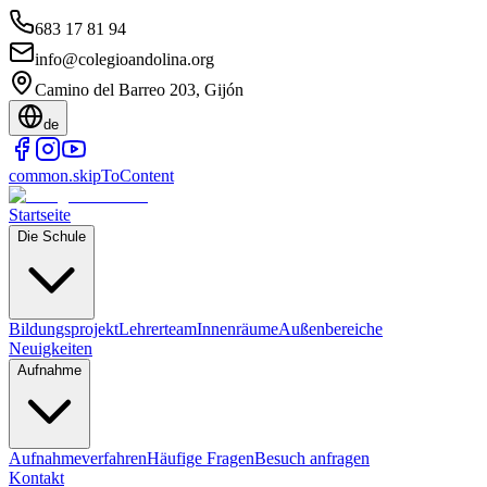
683 17 81 94
info@colegioandolina.org
Camino del Barreo 203, Gijón
de
common.skipToContent
Startseite
Die Schule
Bildungsprojekt
Lehrerteam
Innenräume
Außenbereiche
Neuigkeiten
Aufnahme
Aufnahmeverfahren
Häufige Fragen
Besuch anfragen
Kontakt